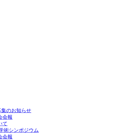
題募集のお知らせ
学会会報
いて
5回学術シンポジウム
学会会報