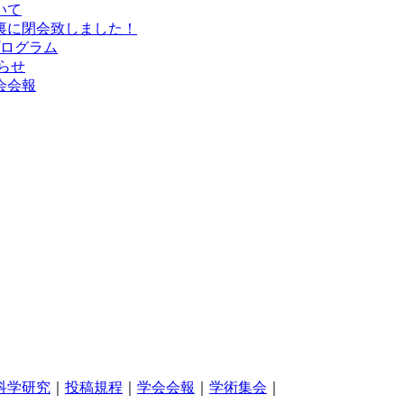
いて
盛会裏に閉会致しました！
プログラム
知らせ
学会会報
科学研究
｜
投稿規程
｜
学会会報
｜
学術集会
｜